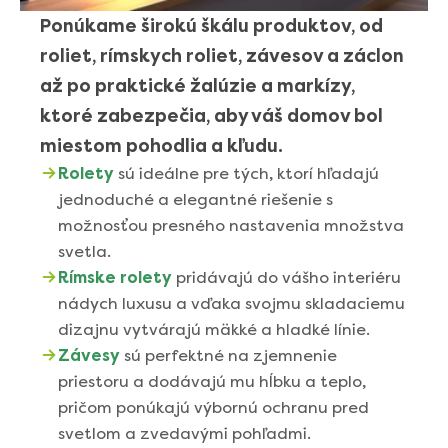
Ponúkame širokú škálu produktov, od 
roliet, rímskych roliet, závesov a záclon 
až po praktické žalúzie a markízy, 
ktoré zabezpečia, aby váš domov bol 
miestom pohodlia a kľudu.
Rolety
 sú ideálne pre tých, ktorí hľadajú 
jednoduché a elegantné riešenie s 
možnosťou presného nastavenia množstva 
svetla.
Rímske rolety
 pridávajú do vášho interiéru 
nádych luxusu a vďaka svojmu skladaciemu 
dizajnu vytvárajú mäkké a hladké línie.
Závesy
 sú perfektné na zjemnenie 
priestoru a dodávajú mu hĺbku a teplo, 
pričom ponúkajú výbornú ochranu pred 
svetlom a zvedavými pohľadmi.