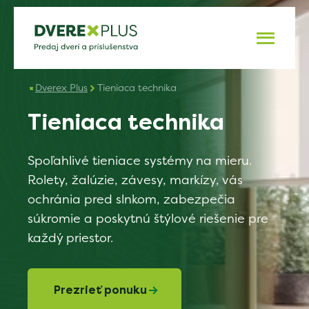
Dverex Plus
Tieniaca technika
Tieniaca technika
Spoľahlivé tieniace systémy na mieru. 
Rolety, žalúzie, závesy, markízy, vás 
ochránia pred slnkom, zabezpečia 
súkromie a poskytnú štýlové riešenie pre 
každý priestor.
Prezrieť ponuku